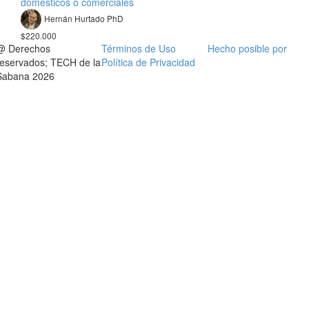
domésticos o comerciales
Hernán Hurtado PhD
$220.000
@ Derechos
Términos de Uso
Hecho posible por
reservados; TECH de la
Política de Privacidad
Sabana 2026