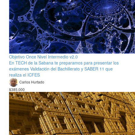
Objetivo Once Nivel Intermedio v2.0
En TECH de la Sabana te preparamos para presentar los
exámenes Validación del Bachillerato y SABER 11 que
realiza el ICFES
Carlos Hurtado
$385.000