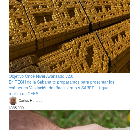
Objetivo Once Nivel Avanzado v2.0
En TECH de la Sabana te preparamos para presentar los
exámenes Validación del Bachillerato y SABER 11 que
realiza el ICFES
Carlos Hurtado
$385.000