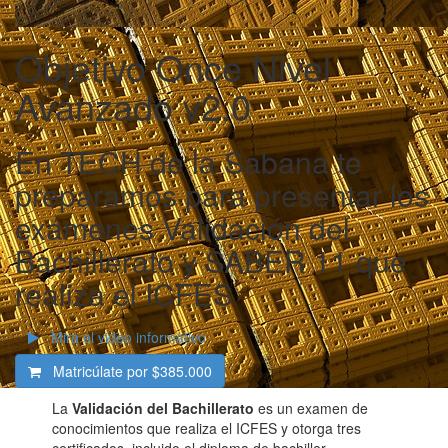
Objetivo Once Nivel
Avanzado v2.0
En TECH de la Sabana te
preparamos para presentar los
exámenes Validación del
Bachillerato y SABER 11 que
realiza el ICFES
Mira el video informativo
Matricúlate por
$385.000
La
Validación del Bachillerato
es un examen de
conocimientos que realiza el ICFES y otorga tres