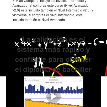
El Plan Completo incluye los niveles Intermedio y
Avanzado. Si compras este curso (Nivel Avanzado
v2.0) está incluido también el Nivel Intermedio v2.0; y
viceversa, si compras el Nivel Intermedio, está
incluido también el Nivel Avanzado.
La validación es el
sistema más rápido y
confiable para obtener
el diploma de bachiller
Cómo preparamos a
nuestros estudiantes
Esta estrategia es la clave para una buena preparación
en poco tiempo