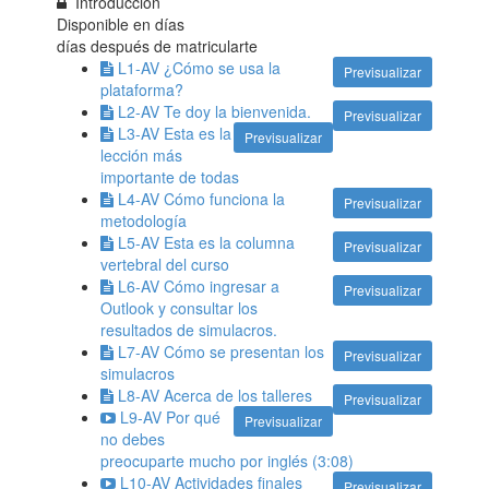
Introducción
Disponible en
días
días después de matricularte
L1-AV ¿Cómo se usa la
Previsualizar
plataforma?
L2-AV Te doy la bienvenida.
Previsualizar
L3-AV Esta es la
Previsualizar
lección más
importante de todas
L4-AV Cómo funciona la
Previsualizar
metodología
L5-AV Esta es la columna
Previsualizar
vertebral del curso
L6-AV Cómo ingresar a
Previsualizar
Outlook y consultar los
resultados de simulacros.
L7-AV Cómo se presentan los
Previsualizar
simulacros
L8-AV Acerca de los talleres
Previsualizar
L9-AV Por qué
Previsualizar
no debes
preocuparte mucho por inglés (3:08)
L10-AV Actividades finales
Previsualizar