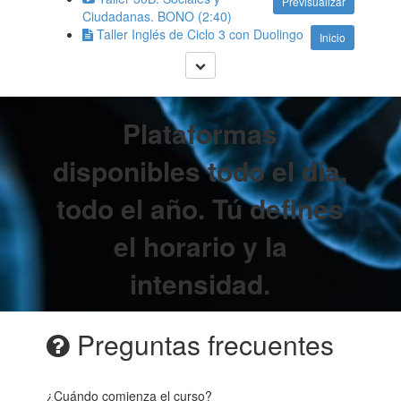
Previsualizar
Ciudadanas. BONO (2:40)
Taller Inglés de Ciclo 3 con Duolingo
Inicio
Plataformas
disponibles todo el día,
todo el año.
Tú defines
el horario y la
intensidad.
Preguntas frecuentes
¿Cuándo comienza el curso?