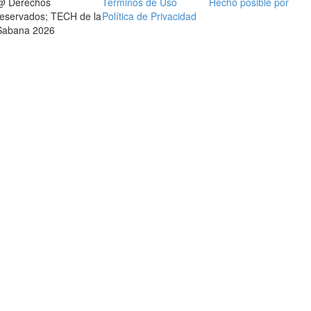
@ Derechos
Términos de Uso
Hecho posible por
reservados; TECH de la
Política de Privacidad
Sabana 2026