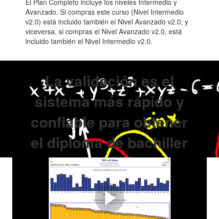
El Plan Completo incluye los niveles Intermedio y
Avanzado. Si compras este curso (Nivel Intermedio
v2.0) está incluido también el Nivel Avanzado v2.0; y
viceversa, si compras el Nivel Avanzado v2.0, está
incluido también el Nivel Intermedio v2.0.
La validación es el
sistema más rápido y
confiable para obtener
el diploma de bachiller
Cómo preparamos a
nuestros estudiantes
Esta estrategia es la clave para una buena preparación