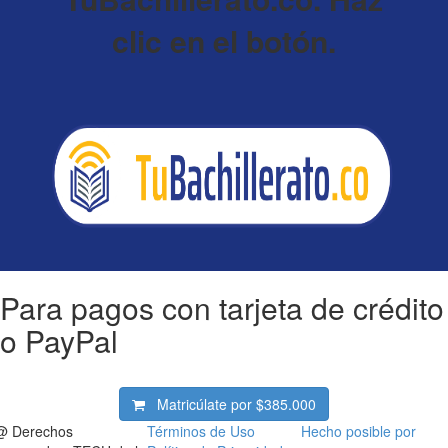
clic en el botón.
Para pagos con tarjeta de crédito
o PayPal
Matricúlate por
$385.000
@ Derechos
Términos de Uso
Hecho posible por