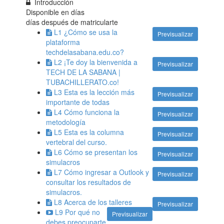
Introducción
Disponible en
días
días después de matricularte
L1 ¿Cómo se usa la
Previsualizar
plataforma
techdelasabana.edu.co?
L2 ¡Te doy la bienvenida a
Previsualizar
TECH DE LA SABANA |
TUBACHILLERATO.co!
L3 Esta es la lección más
Previsualizar
importante de todas
L4 Cómo funciona la
Previsualizar
metodología
L5 Esta es la columna
Previsualizar
vertebral del curso.
L6 Cómo se presentan los
Previsualizar
simulacros
L7 Cómo ingresar a Outlook y
Previsualizar
consultar los resultados de
simulacros.
L8 Acerca de los talleres
Previsualizar
L9 Por qué no
Previsualizar
debes preocuparte