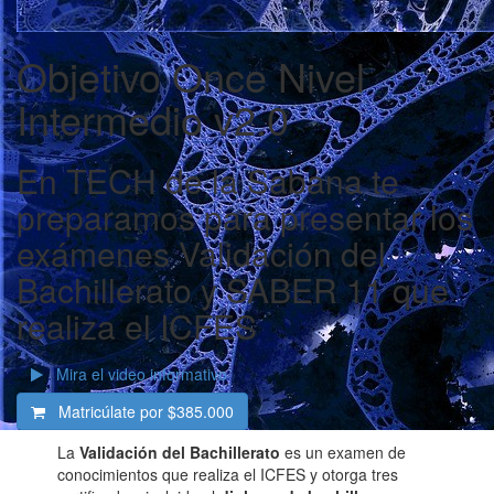
Objetivo Once Nivel
Intermedio v2.0
En TECH de la Sabana te
preparamos para presentar los
exámenes Validación del
Bachillerato y SABER 11 que
realiza el ICFES
Mira el video informativo
Matricúlate por
$385.000
La
Validación del Bachillerato
es un examen de
conocimientos que realiza el ICFES y otorga tres