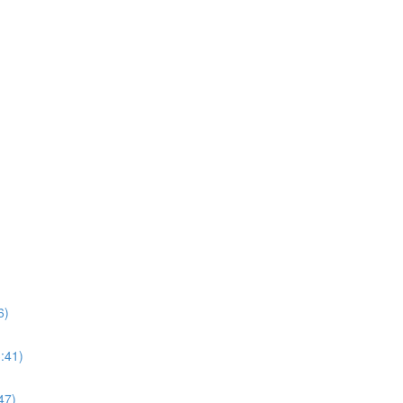
6)
3:41)
47)