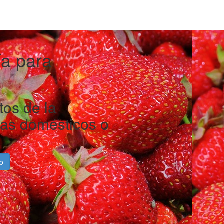
a para
os de la
as domésticos o
o