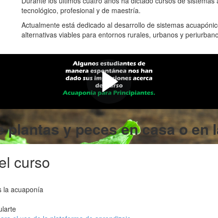
Durante los últimos cuatro años ha dictado cursos de sistemas 
tecnológico, profesional y de maestría.
Actualmente está dedicado al desarrollo de sistemas acuapóni
alternativas viables para entornos rurales, urbanos y periurban
Mira primero este video
Encuentras algunas buenas razones para comprar el curso.
 plantas y peces en casa o en l
el curso
s la acuaponía
ularte