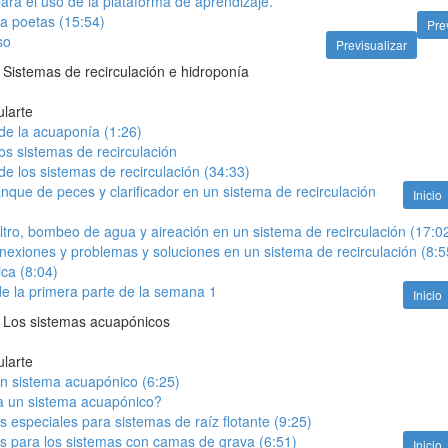
para el uso de la plataforma de aprendizaje.
a poetas (15:54)
Pre
so
Previsualizar
 Sistemas de recirculación e hidroponía
ularte
de la acuaponía (1:26)
los sistemas de recirculación
e los sistemas de recirculación (34:33)
nque de peces y clarificador en un sistema de recirculación
Inicio
iltro, bombeo de agua y aireación en un sistema de recirculación (17:0
exiones y problemas y soluciones en un sistema de recirculación (8:5
ca (8:04)
e la primera parte de la semana 1
Inicio
- Los sistemas acuapónicos
ularte
n sistema acuapónico (6:25)
 un sistema acuapónico?
 especiales para sistemas de raíz flotante (9:25)
s para los sistemas con camas de grava (6:51)
Inicio