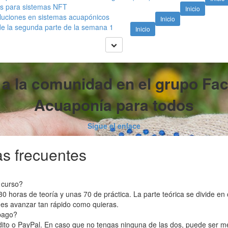
s para sistemas NFT
Inicio
luciones en sistemas acuapónicos
Inicio
e la segunda parte de la semana 1
Inicio
 a la comunidad en el grupo Fa
Acuaponía para todos
Sigue el enlace
s frecuentes
 curso?
horas de teoría y unas 70 de práctica. La parte teórica se divide en
es avanzar tan rápido como quieras.
pago?
édito o PayPal. En caso que no tengas ninguna de las dos, puede ser 