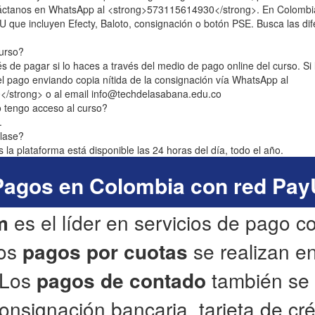
ontáctanos en WhatsApp al <strong>573115614930</strong>. En Colombia
que incluyen Efecty, Baloto, consignación o botón PSE. Busca las dife
urso?
de pagar si lo haces a través del medio de pago online del curso. Si l
el pago enviando copia nítida de la consignación vía WhatsApp al
/strong> o al email info@techdelasabana.edu.co
 tengo acceso al curso?
.
clase?
es la plataforma está disponible las 24 horas del día, todo el año.
Pagos en Colombia con red Pay
m
es el líder en servicios de pago c
Los
pagos por cuotas
se realizan en
 Los
pagos de contado
también se 
nsignación bancaria, tarjeta de cré