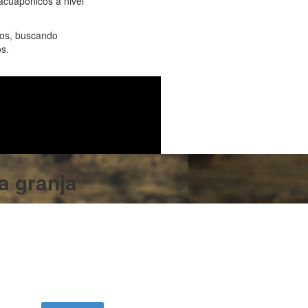
acuapónicos a nivel
cos, buscando
os.
a granja