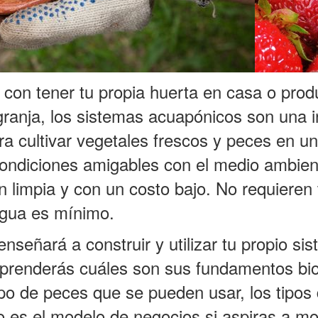
con tener tu propia huerta en casa o prod
granja, los sistemas acuapónicos son una 
ara cultivar vegetales frescos y peces en 
condiciones amigables con el medio ambien
 limpia y con un costo bajo. No requieren t
gua es mínimo.
enseñará a construir y utilizar tu propio si
prenderás cuáles son sus fundamentos bio
ipo de peces que se pueden usar, los tipos
o es el modelo de negocios si aspiras a mo