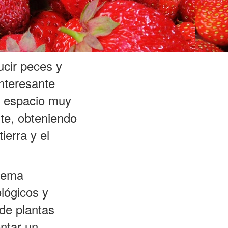
ucir peces y
interesante
un espacio muy
te, obteniendo
ierra y el
stema
lógicos y
 de plantas
ntar un