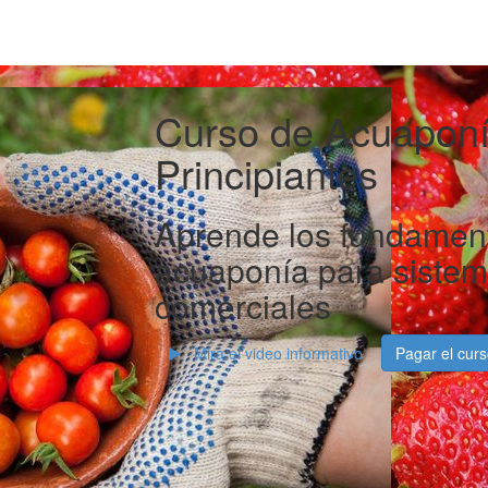
Curso de Acuaponí
Principiantes
Aprende los fundament
acuaponía para sistem
comerciales
Mira el video informativo
Pagar el curs