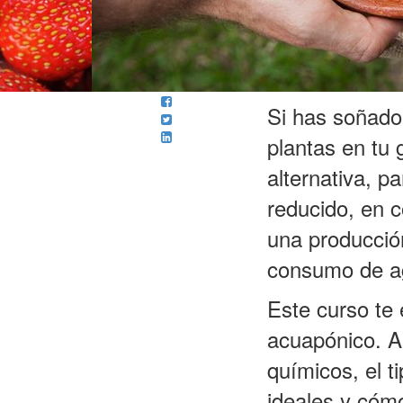
Si has soñado 
plantas en tu 
alternativa, p
reducido, en 
una producción
consumo de a
Este curso te 
acuapónico. A
químicos, el t
ideales y cóm